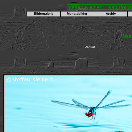
Steffen Kleinert - Naturfoto
Bildergalerie
Monatsbilder
Archiv
Mon
Januar